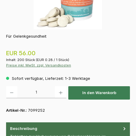
Für Gelenkgesundheit
Regulärer Preis:
EUR 56.00
Inhalt:
200 Stück
(EUR 0.28 / 1 Stück)
Preise inkl. MwSt. zzgl. Versandkosten
Sofort verfügbar, Lieferzeit: 1-3 Werktage
Produkt Anzahl: Gib den gewünschten Wert ein oder benutze die Schaltfläch
In den Warenkorb
Artikel-Nr.:
7099252
Beschreibung