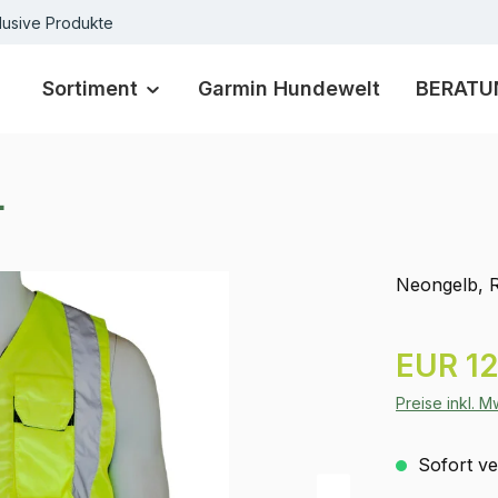
lusive Produkte
Sortiment
Garmin Hundewelt
BERATU
L
Neongelb, R
Regulärer Pr
EUR 12
Preise inkl. 
Sofort ver