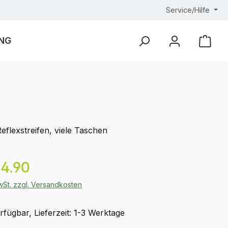
Service/Hilfe
NG
Ware
eflexstreifen, viele Taschen
eis:
4.90
MwSt. zzgl. Versandkosten
fügbar, Lieferzeit: 1-3 Werktage