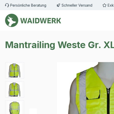
Persönliche Beratung
Schneller Versand
Exk
m Hauptinhalt springen
Zur Suche springen
Zur Hauptnavigation springen
Mantrailing Weste Gr. X
Bildergalerie überspringen