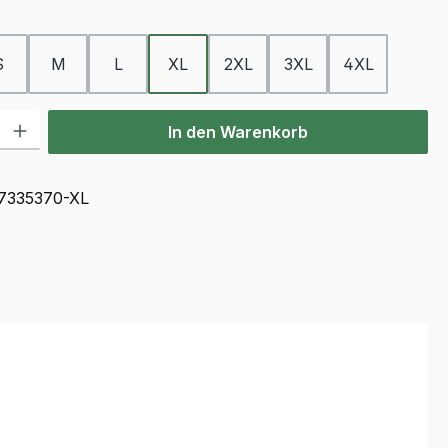
ählen
S
M
L
XL
2XL
3XL
4XL
l: Gib den gewünschten Wert ein oder benutze die Schaltflächen u
In den Warenkorb
7335370-XL