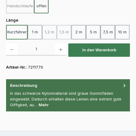
Handschlaufe
offen
(Diese Option ist zurzeit nicht verfügbar.)
auswählen
Länge
Kurzführer
1 m
1,2 m
1,5 m
2 m
5 m
7,5 m
10 m
(Diese Option ist zurzeit nicht verfügbar.)
(Diese Option ist zurzeit nicht verfügbar.)
Produkt Anzahl: Gib den gewünschten Wert ein oder benutze die Schaltfläch
In den Warenkorb
Artikel-Nr.:
7211770
Beschreibung
In das schwarze Nylonmaterial sind graue Gummifäden
eingewebt. Dadurch erhalten diese Leinen eine extrem gute
Giffigkeit, au…
Mehr