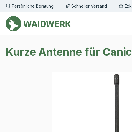
Persönliche Beratung
Schneller Versand
Exk
m Hauptinhalt springen
Zur Suche springen
Zur Hauptnavigation springen
Kurze Antenne für Cani
Bildergalerie überspringen