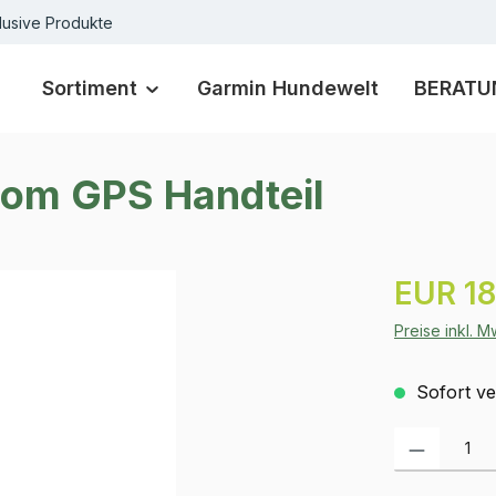
lusive Produkte
Sortiment
Garmin Hundewelt
BERATU
com GPS Handteil
Regulärer Pr
EUR 18
Preise inkl. 
Sofort ver
Produkt Anzah