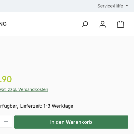
Service/Hilfe
NG
Ware
eis:
.90
MwSt. zzgl. Versandkosten
fügbar, Lieferzeit: 1-3 Werktage
l: Gib den gewünschten Wert ein oder benutze die Schaltflächen u
In den Warenkorb