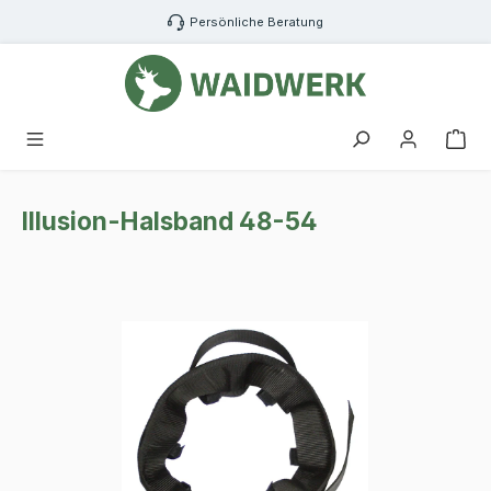
Zum Hauptinhalt springen
Persönliche Beratung
War
Illusion-Halsband 48-54
Bildergalerie überspringen