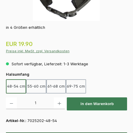
in 4 Größen erhältlich
Regulärer Preis:
EUR 19.90
Preise inkl. MwSt. zzgl. Versandkosten
Sofort verfügbar, Lieferzeit: 1-3 Werktage
auswählen
Halsumfang
48-54 cm
55-60 cm
61-68 cm
69-75 cm
Produkt Anzahl: Gib den gewünschten Wert ein oder benutze die Schaltfläch
In den Warenkorb
Artikel-Nr.:
7025202-48-54