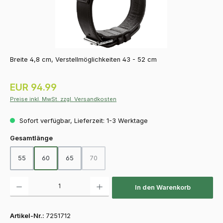
Breite 4,8 cm, Verstellmöglichkeiten 43 - 52 cm
Regulärer Preis:
EUR 94.99
Preise inkl. MwSt. zzgl. Versandkosten
Sofort verfügbar, Lieferzeit: 1-3 Werktage
auswählen
Gesamtlänge
55
60
65
70
(Diese Option ist zurzeit nicht verfügbar.)
Produkt Anzahl: Gib den gewünschten Wert ein oder benutze die Schaltfläch
In den Warenkorb
Artikel-Nr.:
7251712