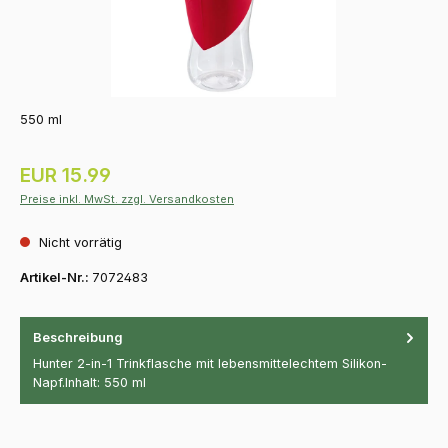
550 ml
Regulärer Preis:
EUR 15.99
Preise inkl. MwSt. zzgl. Versandkosten
Nicht vorrätig
Artikel-Nr.:
7072483
Beschreibung
Hunter 2-in-1 Trinkflasche mit lebensmittelechtem Silikon-
Napf.Inhalt: 550 ml