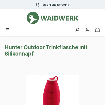
Zum Hauptinhalt springen
Persönliche Beratung
War
Hunter Outdoor Trinkflasche mit
Silikonnapf
Bildergalerie überspringen