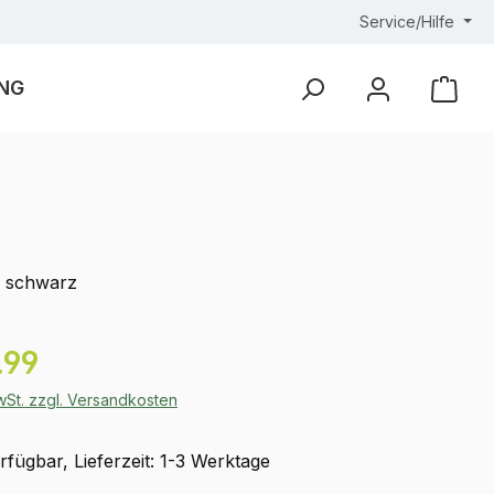
Service/Hilfe
NG
Ware
, schwarz
eis:
.99
MwSt. zzgl. Versandkosten
fügbar, Lieferzeit: 1-3 Werktage