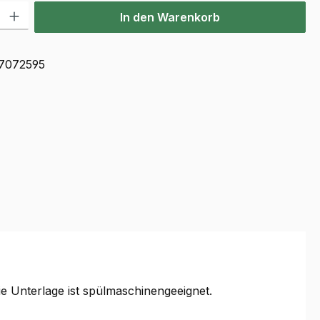
l: Gib den gewünschten Wert ein oder benutze die Schaltflächen u
In den Warenkorb
7072595
 Unterlage ist spülmaschinengeeignet.