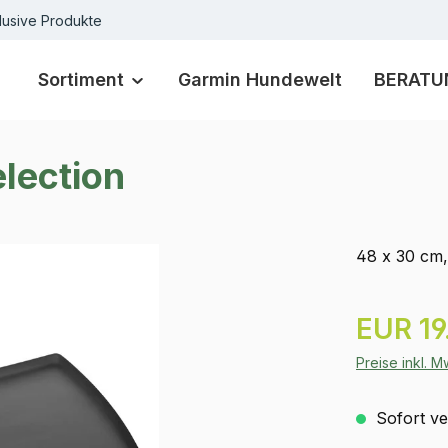
lusive Produkte
Sortiment
Garmin Hundewelt
BERATU
lection
48 x 30 cm
Regulärer Pr
EUR 19
Preise inkl. 
Sofort ver