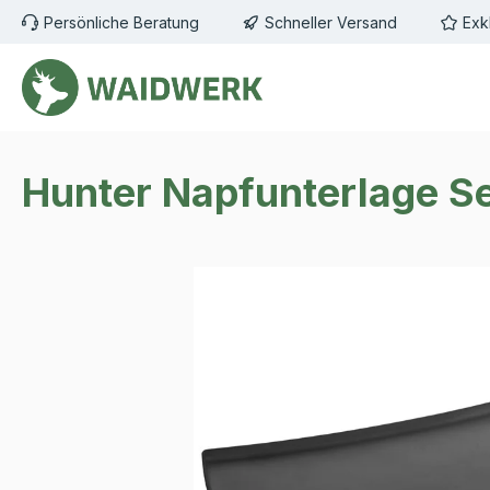
Persönliche Beratung
Schneller Versand
Exk
m Hauptinhalt springen
Zur Suche springen
Zur Hauptnavigation springen
Hunter Napfunterlage Se
Bildergalerie überspringen