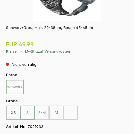
Schwarz/Grau, Hals 22-38cm, Bauch 45-65cm
Regulärer Preis:
EUR 49.99
Preise inkl. MwSt. zzgl. Versandkosten
Nicht vorrätig
auswählen
Farbe
schwarz
(Diese Option ist zurzeit nicht verfügbar.)
auswählen
Größe
XS
S
S-M
M
L
(Diese Option ist zurzeit nicht verfügbar.)
(Diese Option ist zurzeit nicht verfügbar.)
(Diese Option ist zurzeit nicht verfügbar.)
(Diese Option ist zurzeit nicht verfügba
Artikel-Nr.:
7021933