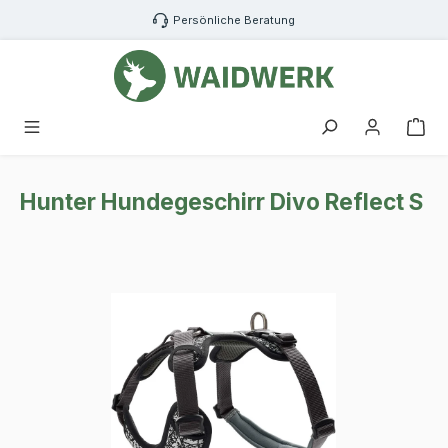
Zum Hauptinhalt springen
Persönliche Beratung
War
Hunter Hundegeschirr Divo Reflect S
Bildergalerie überspringen