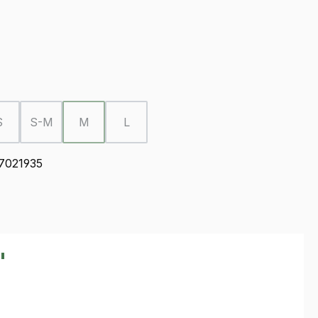
ählen
tion ist zurzeit nicht verfügbar.)
ählen
S
S-M
M
L
(Diese Option ist zurzeit nicht verfügbar.)
(Diese Option ist zurzeit nicht verfügbar.)
(Diese Option ist zurzeit nicht verfügbar.)
(Diese Option ist zurzeit nicht verfügbar.)
7021935
"