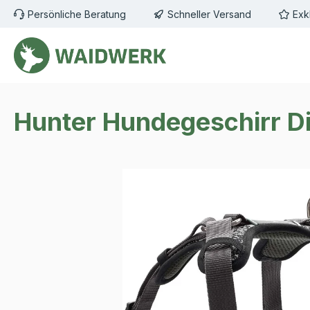
Persönliche Beratung
Schneller Versand
Exk
m Hauptinhalt springen
Zur Suche springen
Zur Hauptnavigation springen
Hunter Hundegeschirr Di
Bildergalerie überspringen