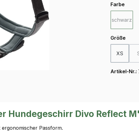
ausw
Farbe
schwarz
(Diese Op
ausw
Größe
XS
Artikel-Nr.:
r Hundegeschirr Divo Reflect M
t ergonomischer Passform.