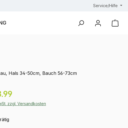
Service/Hilfe
NG
Ware
au, Hals 34-50cm, Bauch 56-73cm
eis:
.99
MwSt. zzgl. Versandkosten
rätig