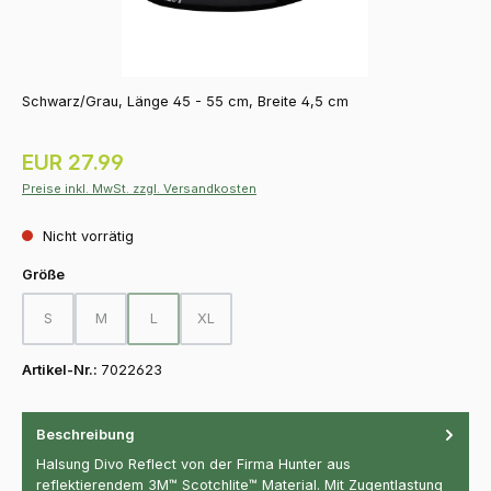
Schwarz/Grau, Länge 45 - 55 cm, Breite 4,5 cm
Regulärer Preis:
EUR 27.99
Preise inkl. MwSt. zzgl. Versandkosten
Nicht vorrätig
auswählen
Größe
S
M
L
XL
(Diese Option ist zurzeit nicht verfügbar.)
(Diese Option ist zurzeit nicht verfügbar.)
(Diese Option ist zurzeit nicht verfügbar.)
(Diese Option ist zurzeit nicht verfügbar.)
Artikel-Nr.:
7022623
Beschreibung
Halsung Divo Reflect von der Firma Hunter aus
reflektierendem 3M™ Scotchlite™ Material. Mit Zugentlastung