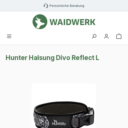
Zum Hauptinhalt springen
Persönliche Beratung
War
Hunter Halsung Divo Reflect L
Bildergalerie überspringen