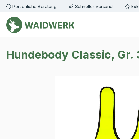
Persönliche Beratung
Schneller Versand
Exk
m Hauptinhalt springen
Zur Suche springen
Zur Hauptnavigation springen
Hundebody Classic, Gr. 
Bildergalerie überspringen