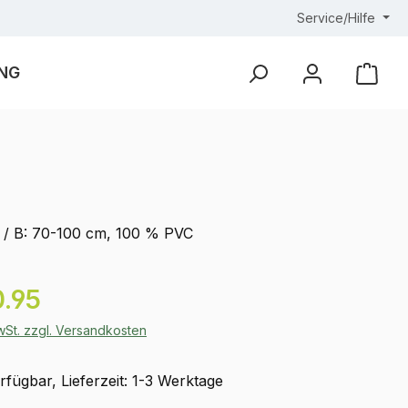
Service/Hilfe
NG
Ware
 / B: 70-100 cm, 100 % PVC
eis:
.95
MwSt. zzgl. Versandkosten
fügbar, Lieferzeit: 1-3 Werktage