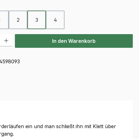
ählen
1
2
3
4
l: Gib den gewünschten Wert ein oder benutze die Schaltflächen u
In den Warenkorb
4598093
derläufen ein und man schließt ihn mit Klett über
rgang.