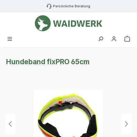
Zum Hauptinhalt springen
Persönliche Beratung
War
Hundeband fixPRO 65cm
Bildergalerie überspringen