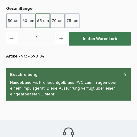
auswählen
Gesamtlänge
50 cm
60 cm
65 cm
70 cm
75 cm
Produkt Anzahl: Gib den gewünschten Wert ein oder benutze die Schaltfläch
In den Warenkorb
Artikel-Nr.:
4598104
Beschreibung
Hundeband Fix Pro leuchtgelb aus PVC zum Tragen über
einem Impulsgerät. Diese Ausführung verfügt über einen
eingearbeiteten…
Mehr