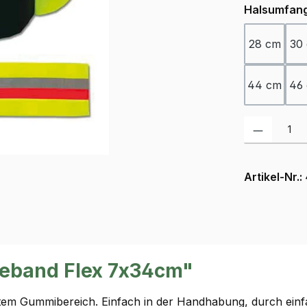
Halsumfan
28 cm
30
44 cm
46
Produkt Anzah
Artikel-Nr.:
deband Flex 7x34cm"
etem Gummibereich. Einfach in der Handhabung, durch ein