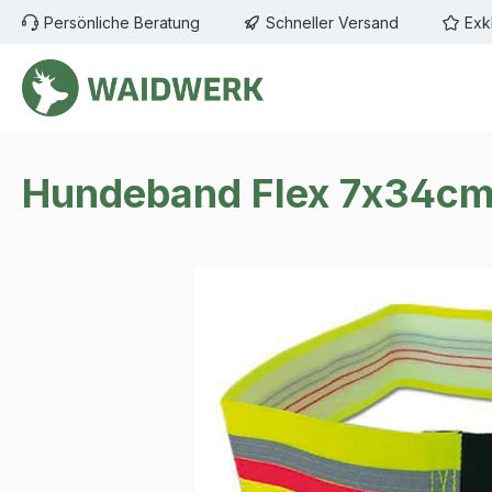
Persönliche Beratung
Schneller Versand
Exk
m Hauptinhalt springen
Zur Suche springen
Zur Hauptnavigation springen
Hundeband Flex 7x34c
Bildergalerie überspringen