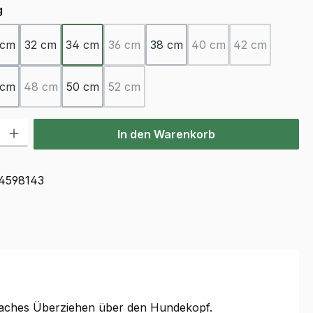
auswählen
g
 cm
32 cm
34 cm
36 cm
38 cm
40 cm
42 cm
(Diese Option ist zurzeit nicht verfügbar.)
(Diese Option ist zurzei
(Diese Option 
 cm
48 cm
50 cm
52 cm
(Diese Option ist zurzeit nicht verfügbar.)
(Diese Option ist zurzeit nicht verfügbar.)
l: Gib den gewünschten Wert ein oder benutze die Schaltflächen u
In den Warenkorb
4598143
faches Überziehen über den Hundekopf.