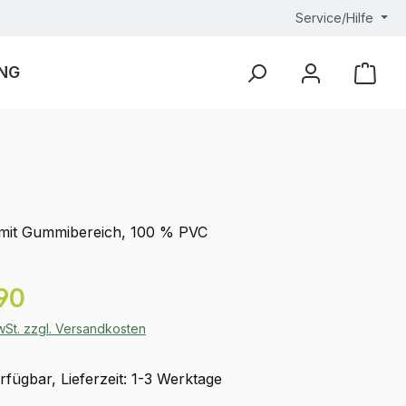
Service/Hilfe
NG
Ware
 mit Gummibereich, 100 % PVC
eis:
90
MwSt. zzgl. Versandkosten
fügbar, Lieferzeit: 1-3 Werktage