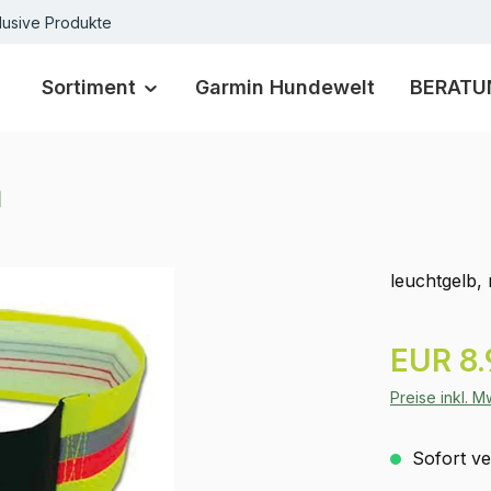
lusive Produkte
Sortiment
Garmin Hundewelt
BERATU
m
leuchtgelb,
Regulärer Pr
EUR 8.
Preise inkl. 
Sofort ver