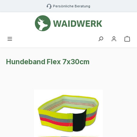
Zum Hauptinhalt springen
Persönliche Beratung
War
Hundeband Flex 7x30cm
Bildergalerie überspringen