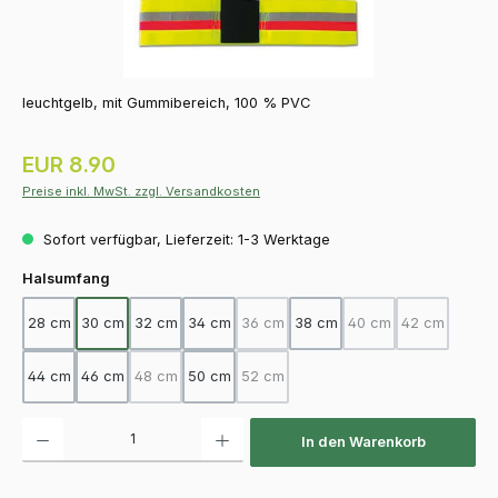
leuchtgelb, mit Gummibereich, 100 % PVC
Regulärer Preis:
EUR 8.90
Preise inkl. MwSt. zzgl. Versandkosten
Sofort verfügbar, Lieferzeit: 1-3 Werktage
auswählen
Halsumfang
28 cm
30 cm
32 cm
34 cm
36 cm
38 cm
40 cm
42 cm
(Diese Option ist zurzeit nicht verfügba
(Diese Option ist zurz
(Diese Option
44 cm
46 cm
48 cm
50 cm
52 cm
(Diese Option ist zurzeit nicht verfügbar.)
(Diese Option ist zurzeit nicht verfügba
Produkt Anzahl: Gib den gewünschten Wert ein oder benutze die Schaltfläch
In den Warenkorb