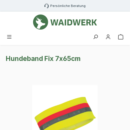
Zum Hauptinhalt springen
Persönliche Beratung
War
Hundeband Fix 7x65cm
Bildergalerie überspringen