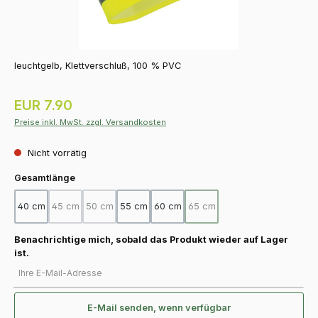
leuchtgelb, Klettverschluß, 100 % PVC
Regulärer Preis:
EUR 7.90
Preise inkl. MwSt. zzgl. Versandkosten
Nicht vorrätig
auswählen
Gesamtlänge
40 cm
45 cm
50 cm
55 cm
60 cm
65 cm
(Diese Option ist zurzeit nicht verfügbar.)
(Diese Option ist zurzeit nicht verfügbar.)
(Diese Option ist zurzeit nicht
Benachrichtige mich, sobald das Produkt wieder auf Lager
ist.
Ihre E-Mail-Adresse
E-Mail senden, wenn verfügbar