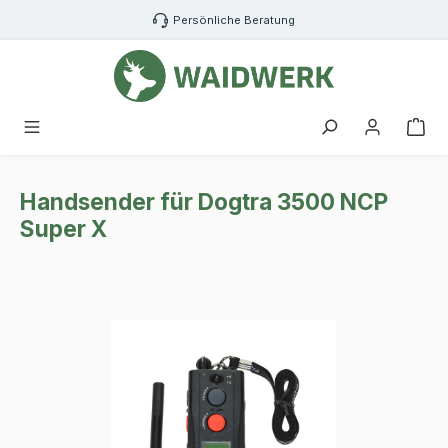
Zum Hauptinhalt springen
Persönliche Beratung
War
Handsender für Dogtra 3500 NCP
Super X
Bildergalerie überspringen