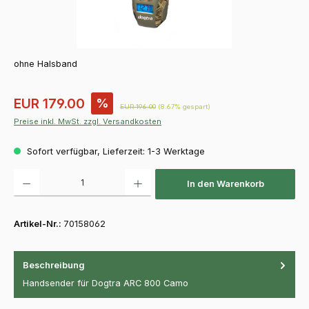
ohne Halsband
Verkaufspreis:
EUR 179.00
%
Regulärer Preis:
EUR 196.00
(8.67% gespart)
Preise inkl. MwSt. zzgl. Versandkosten
Sofort verfügbar, Lieferzeit: 1-3 Werktage
Produkt Anzahl: Gib den gewünschten Wert ein oder benutze die Schaltfläch
In den Warenkorb
Artikel-Nr.:
70158062
Beschreibung
Handsender für Dogtra ARC 800 Camo