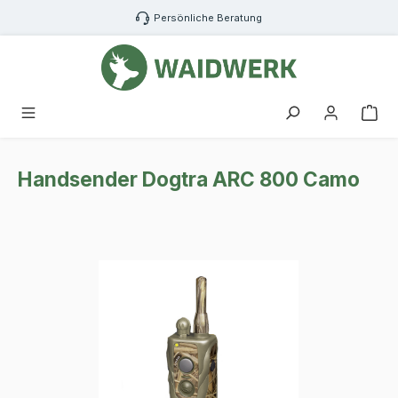
Zum Hauptinhalt springen
Persönliche Beratung
War
Handsender Dogtra ARC 800 Camo
Bildergalerie überspringen