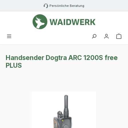
Zum Hauptinhalt springen
Persönliche Beratung
War
Handsender Dogtra ARC 1200S free
PLUS
Bildergalerie überspringen