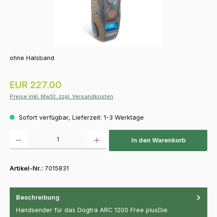
ohne Halsband
Regulärer Preis:
EUR 227.00
Preise inkl. MwSt. zzgl. Versandkosten
Sofort verfügbar, Lieferzeit: 1-3 Werktage
Produkt Anzahl: Gib den gewünschten Wert ein oder benutze die Schaltfläch
In den Warenkorb
Artikel-Nr.:
7015831
Beschreibung
Handsender für das Dogtra ARC 1200 Free plusDie