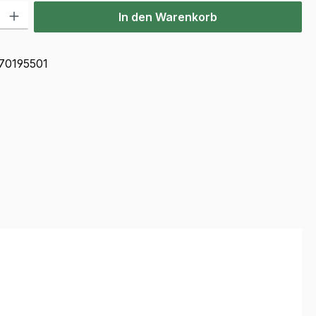
l: Gib den gewünschten Wert ein oder benutze die Schaltflächen u
In den Warenkorb
70195501