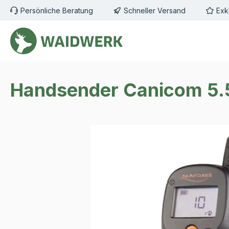
Persönliche Beratung
Schneller Versand
Exk
m Hauptinhalt springen
Zur Suche springen
Zur Hauptnavigation springen
Handsender Canicom 5
Bildergalerie überspringen