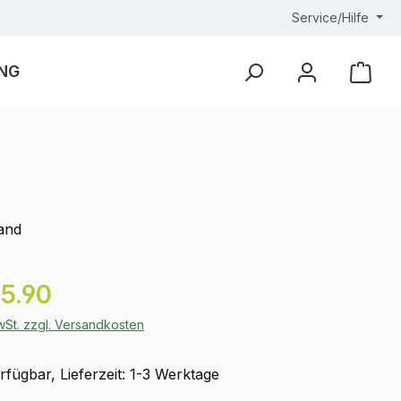
Service/Hilfe
NG
Ware
and
eis:
5.90
MwSt. zzgl. Versandkosten
fügbar, Lieferzeit: 1-3 Werktage