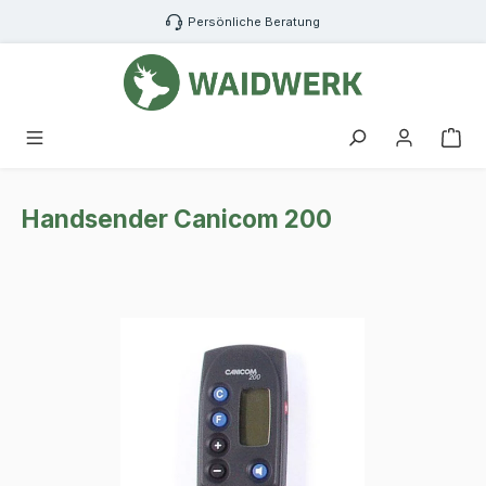
Zum Hauptinhalt springen
Persönliche Beratung
War
Handsender Canicom 200
Bildergalerie überspringen