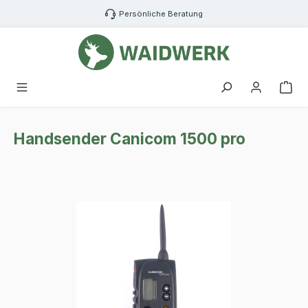
Zum Hauptinhalt springen
Persönliche Beratung
War
Handsender Canicom 1500 pro
Bildergalerie überspringen