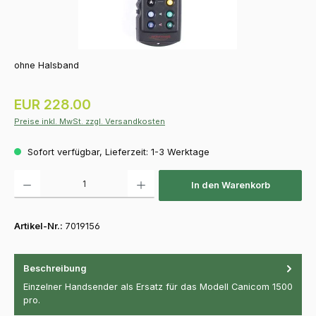
ohne Halsband
Regulärer Preis:
EUR 228.00
Preise inkl. MwSt. zzgl. Versandkosten
Sofort verfügbar, Lieferzeit: 1-3 Werktage
Produkt Anzahl: Gib den gewünschten Wert ein oder benutze die Schaltfläch
In den Warenkorb
Artikel-Nr.:
7019156
Beschreibung
Einzelner Handsender als Ersatz für das Modell Canicom 1500
pro.