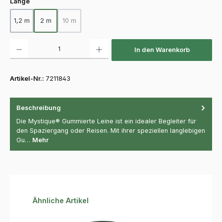
auswählen
Länge
1,2 m
2 m
10 m
(Diese Option ist zurzeit nicht verfügbar.)
Produkt Anzahl: Gib den gewünschten Wert ein oder benutze die Schaltfläch
In den Warenkorb
Artikel-Nr.:
7211843
Beschreibung
Die Mystique® Gummierte Leine ist ein idealer Begleiter für
den Spaziergang oder Reisen. Mit ihrer speziellen langlebigen
Gu…
Mehr
Produktgalerie überspringen
Ähnliche Artikel