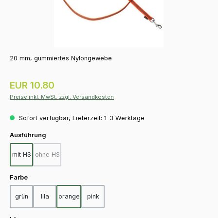
20 mm, gummiertes Nylongewebe
Regulärer Preis:
EUR 10.80
Preise inkl. MwSt. zzgl. Versandkosten
Sofort verfügbar, Lieferzeit: 1-3 Werktage
auswählen
Ausführung
mit HS
ohne HS
(Diese Option ist zurzeit nicht verfügbar.)
auswählen
Farbe
grün
lila
orange
pink