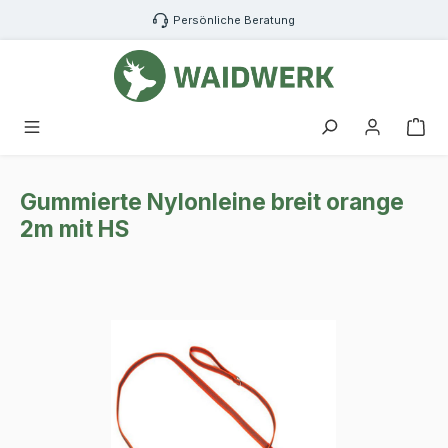
Zum Hauptinhalt springen
Persönliche Beratung
War
Gummierte Nylonleine breit orange
2m mit HS
Bildergalerie überspringen