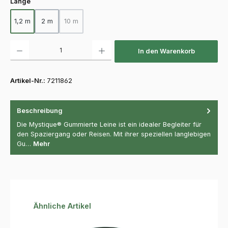
auswählen
Länge
1,2 m
2 m
10 m
(Diese Option ist zurzeit nicht verfügbar.)
Produkt Anzahl: Gib den gewünschten Wert ein oder benutze die Schaltfläch
In den Warenkorb
Artikel-Nr.:
7211862
Beschreibung
Die Mystique® Gummierte Leine ist ein idealer Begleiter für
den Spaziergang oder Reisen. Mit ihrer speziellen langlebigen
Gu…
Mehr
Produktgalerie überspringen
Ähnliche Artikel