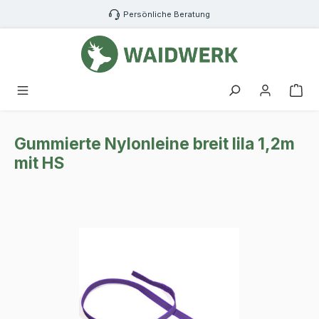
Zum Hauptinhalt springen
Persönliche Beratung
War
Gummierte Nylonleine breit lila 1,2m
mit HS
Bildergalerie überspringen