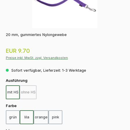
20 mm, gummiertes Nylongewebe
Regulärer Preis:
EUR 9.70
Preise inkl. MwSt. zzgl. Versandkosten
Sofort verfügbar, Lieferzeit: 1-3 Werktage
auswählen
Ausführung
mit HS
ohne HS
(Diese Option ist zurzeit nicht verfügbar.)
auswählen
Farbe
grün
lila
orange
pink