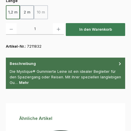
auswählen
Länge
1,2 m
2 m
10 m
(Diese Option ist zurzeit nicht verfügbar.)
Produkt Anzahl: Gib den gewünschten Wert ein oder benutze die Schaltfläch
In den Warenkorb
Artikel-Nr.:
7211832
Beschreibung
Die Mystique® Gummierte Leine ist ein idealer Begleiter für
den Spaziergang oder Reisen. Mit ihrer speziellen langlebigen
Gu…
Mehr
Produktgalerie überspringen
Ähnliche Artikel