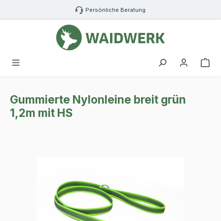
Zum Hauptinhalt springen
Persönliche Beratung
War
Gummierte Nylonleine breit grün
1,2m mit HS
Bildergalerie überspringen