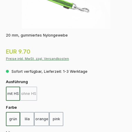
20 mm, gummiertes Nylongewebe
Regulärer Preis:
EUR 9.70
Preise inkl. MwSt. zzgl. Versandkosten
Sofort verfügbar, Lieferzeit: 1-3 Werktage
auswählen
Ausführung
mit HS
ohne HS
(Diese Option ist zurzeit nicht verfügbar.)
auswählen
Farbe
grün
lila
orange
pink