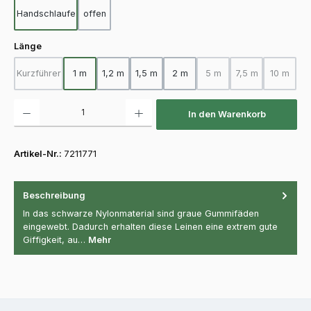
Handschlaufe
offen
auswählen
Länge
Kurzführer
1 m
1,2 m
1,5 m
2 m
5 m
7,5 m
10 m
(Diese Option ist zurzeit nicht verfügbar.)
(Diese Option ist zurzeit 
(Diese Option ist
(Diese O
Produkt Anzahl: Gib den gewünschten Wert ein oder benutze die Schaltfläch
In den Warenkorb
Artikel-Nr.:
7211771
Beschreibung
In das schwarze Nylonmaterial sind graue Gummifäden
eingewebt. Dadurch erhalten diese Leinen eine extrem gute
Giffigkeit, au…
Mehr