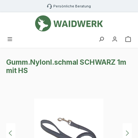
Zum Hauptinhalt springen
Persönliche Beratung
War
Gumm.Nylonl.schmal SCHWARZ 1m
mit HS
Bildergalerie überspringen