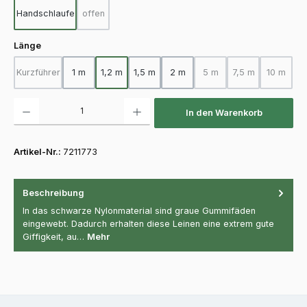
Handschlaufe
offen
(Diese Option ist zurzeit nicht verfügbar.)
auswählen
Länge
Kurzführer
1 m
1,2 m
1,5 m
2 m
5 m
7,5 m
10 m
(Diese Option ist zurzeit nicht verfügbar.)
(Diese Option ist zurzeit 
(Diese Option ist
(Diese O
Produkt Anzahl: Gib den gewünschten Wert ein oder benutze die Schaltfläch
In den Warenkorb
Artikel-Nr.:
7211773
Beschreibung
In das schwarze Nylonmaterial sind graue Gummifäden
eingewebt. Dadurch erhalten diese Leinen eine extrem gute
Giffigkeit, au…
Mehr