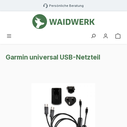
Zum Hauptinhalt springen
Persönliche Beratung
War
Garmin universal USB-Netzteil
Bildergalerie überspringen