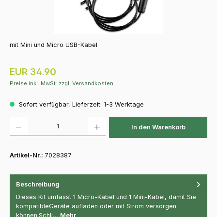
mit Mini und Micro USB-Kabel
Regulärer Preis:
EUR 34.90
Preise inkl. MwSt. zzgl. Versandkosten
Sofort verfügbar, Lieferzeit: 1-3 Werktage
Produkt Anzahl: Gib den gewünschten Wert ein oder benutze die Schaltfläch
In den Warenkorb
Artikel-Nr.:
7028387
Beschreibung
Dieses Kit umfasst 1 Micro-Kabel und 1 Mini-Kabel, damit Sie
kompatibleGeräte aufladen oder mit Strom versorgen
können.Schli…
Mehr