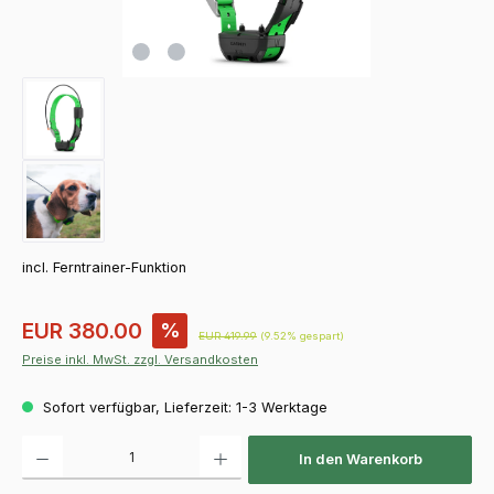
incl. Ferntrainer-Funktion
Verkaufspreis:
EUR 380.00
%
Regulärer Preis:
EUR 419.99
(9.52% gespart)
Preise inkl. MwSt. zzgl. Versandkosten
Sofort verfügbar, Lieferzeit: 1-3 Werktage
Produkt Anzahl: Gib den gewünschten Wert ein oder benutze die Schaltfläch
In den Warenkorb