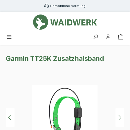
Zum Hauptinhalt springen
Persönliche Beratung
War
Garmin TT25K Zusatzhalsband
Bildergalerie überspringen