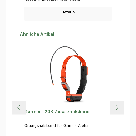
Details
Produktgalerie überspringen
Ähnliche Artikel
Garmin T20K Zusatzhalsband
Ortungshalsband für Garmin Alpha