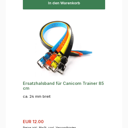
In den Warenkorb
Ersatzhalsband für Canicom Trainer 85
cm
ca. 24 mm breit
Verkaufspreis:
Regulärer Preis:
EUR 12.00
Preise inkl. MwSt. zzgl. Versandkosten