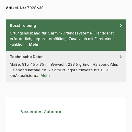
Artikel-Nr.:
7028638
Beschreibung
Ortungshalsband für Garmin-Ortungssysteme (Handgerät
erforderlich, separat erhältlich). Zusätzlich mit Ferntrainer-
Funktion…
Mehr
Technische Daten
Maße: 81 x 45 x 35 mmGewicht 239,5 g (incl. Halsband)Min.
Halsbandumfang ca. 29 cmOrtungsreichweite bis zu 10
kmAktualisieru…
Mehr
Produktgalerie überspringen
Passendes Zubehör