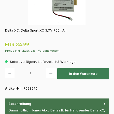
Delta XC, Delta Sport XC 3,7V 700mAh
Regulärer Preis:
EUR 34.99
Preise inkl. MwSt. zzgl. Versandkosten
Sofort verfügbar, Lieferzeit: 1-3 Werktage
Produkt Anzahl: Gib den gewünschten Wert ein oder benutze die Schaltfläch
In den Warenkorb
Artikel-Nr.:
7028276
Beschreibung
Garmin Lithium Ionen Akku Deltaz.B. für Handsender Delta XC,