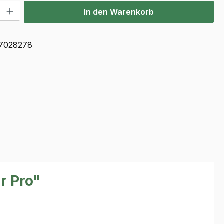
l: Gib den gewünschten Wert ein oder benutze die Schaltflächen u
In den Warenkorb
7028278
r Pro"