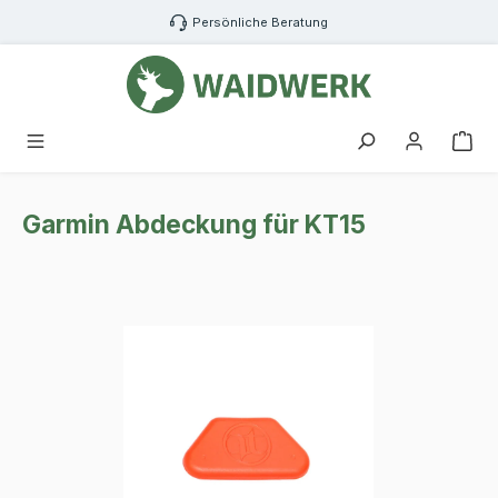
Zum Hauptinhalt springen
Persönliche Beratung
War
Garmin Abdeckung für KT15
Bildergalerie überspringen