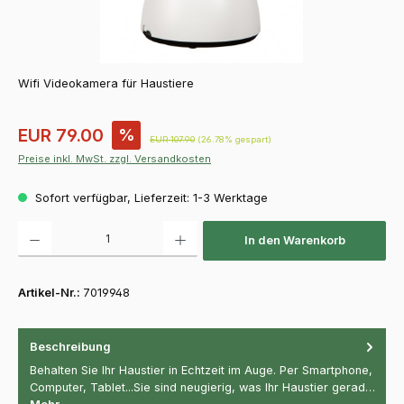
Wifi Videokamera für Haustiere
Verkaufspreis:
EUR 79.00
%
Regulärer Preis:
EUR 107.90
(26.78% gespart)
Preise inkl. MwSt. zzgl. Versandkosten
Sofort verfügbar, Lieferzeit: 1-3 Werktage
Produkt Anzahl: Gib den gewünschten Wert ein oder benutze die Schaltfläch
In den Warenkorb
Artikel-Nr.:
7019948
Beschreibung
Behalten Sie Ihr Haustier in Echtzeit im Auge. Per Smartphone,
Computer, Tablet...Sie sind neugierig, was Ihr Haustier gerad…