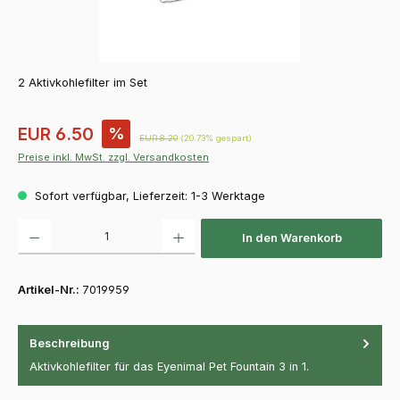
2 Aktivkohlefilter im Set
Verkaufspreis:
EUR 6.50
%
Regulärer Preis:
EUR 8.20
(20.73% gespart)
Preise inkl. MwSt. zzgl. Versandkosten
Sofort verfügbar, Lieferzeit: 1-3 Werktage
Produkt Anzahl: Gib den gewünschten Wert ein oder benutze die Schaltfläch
In den Warenkorb
Artikel-Nr.:
7019959
Beschreibung
Aktivkohlefilter für das Eyenimal Pet Fountain 3 in 1.