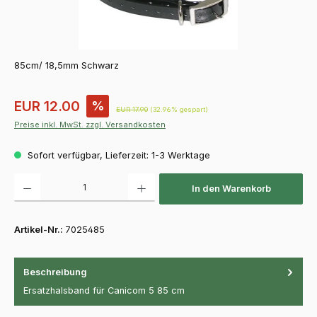
85cm/ 18,5mm Schwarz
Verkaufspreis:
EUR 12.00
%
Regulärer Preis:
EUR 17.90
(32.96% gespart)
Preise inkl. MwSt. zzgl. Versandkosten
Sofort verfügbar, Lieferzeit: 1-3 Werktage
Produkt Anzahl: Gib den gewünschten Wert ein oder benutze die Schaltfläch
In den Warenkorb
Artikel-Nr.:
7025485
Beschreibung
Ersatzhalsband für Canicom 5 85 cm