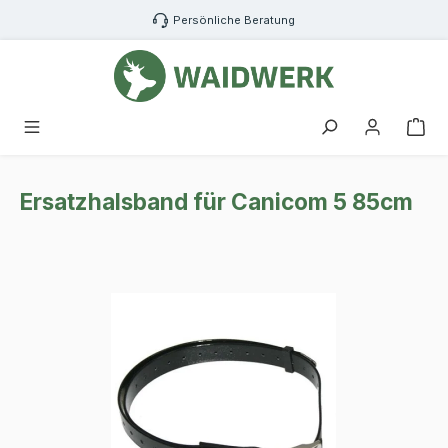
Zum Hauptinhalt springen
Persönliche Beratung
War
Ersatzhalsband für Canicom 5 85cm
Bildergalerie überspringen