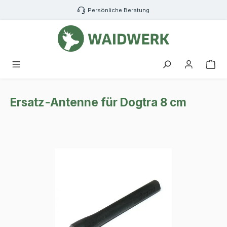
Zum Hauptinhalt springen
Persönliche Beratung
War
Ersatz-Antenne für Dogtra 8 cm
Bildergalerie überspringen