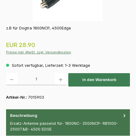
z.B für Dogtra 1800NCP, 4500Edge
Regulärer Preis:
EUR 28.90
Preise inkl. MwSt. zzgl. Versandkosten
Sofort verfügbar, Lieferzeit: 1-3 Werktage
Produkt Anzahl: Gib den gewünschten Wert ein oder benutze die Schaltfläch
In den Warenkorb
Artikel-Nr.:
7015903
Beschreibung
Ersatz-Antenne passend für- 1800NC- 3500NCP- RB1000-
2500T&B- 4500 EDGE