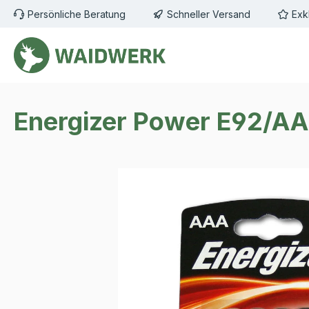
Persönliche Beratung
Schneller Versand
Exk
m Hauptinhalt springen
Zur Suche springen
Zur Hauptnavigation springen
Energizer Power E92/AA
Bildergalerie überspringen