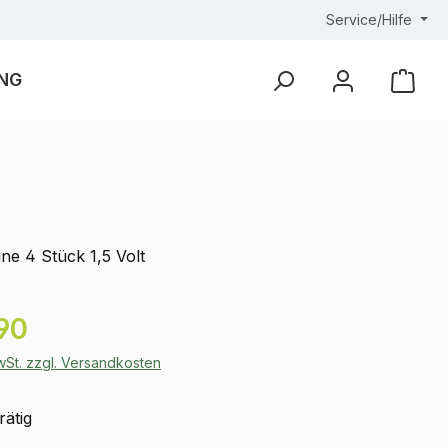
Service/Hilfe
NG
Ware
ne 4 Stück 1,5 Volt
eis:
90
MwSt. zzgl. Versandkosten
rätig