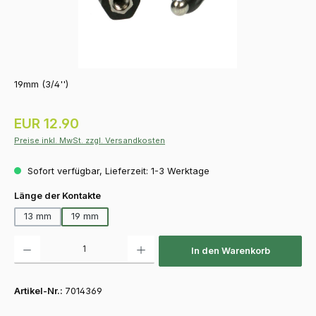
19mm (3/4'')
Regulärer Preis:
EUR 12.90
Preise inkl. MwSt. zzgl. Versandkosten
Sofort verfügbar, Lieferzeit: 1-3 Werktage
auswählen
Länge der Kontakte
13 mm
19 mm
Produkt Anzahl: Gib den gewünschten Wert ein oder benutze die Schaltfläch
In den Warenkorb
Artikel-Nr.:
7014369