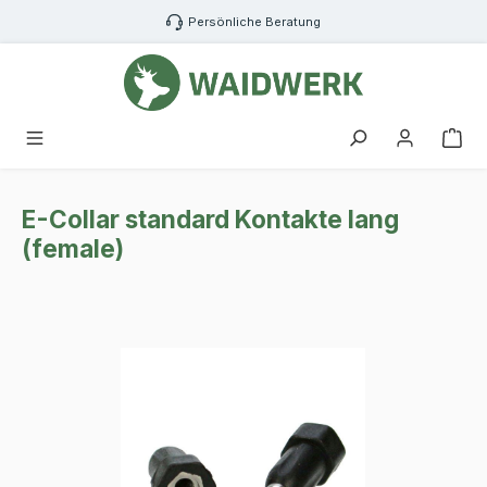
Zum Hauptinhalt springen
Persönliche Beratung
War
E-Collar standard Kontakte lang
(female)
Bildergalerie überspringen