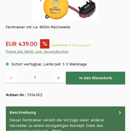
Ferntrainer mit ca. 800m Reichweite
Verkaufspreis:
EUR 439.00
%
Regulärer Preis:
EUR 479.00
(8.35% gespart)
Preise inkl. MwSt. zzgl. Versandkosten
Sofort verfügbar, Lieferzeit: 1-3 Werktage
Produkt Anzahl: Gib den gewünschten Wert ein oder benutze die Schaltfläch
In den Warenkorb
Artikel-Nr.:
7014302
Beschreibung
Dieser Ferntrainer vereint die Vorzüge vieler anderer
Hersteller zu einem einzigartigen Konzept. Dank des