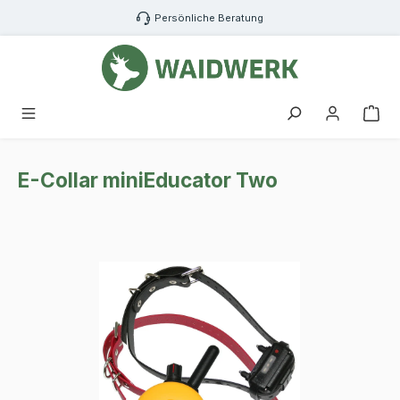
Zum Hauptinhalt springen
Persönliche Beratung
War
E-Collar miniEducator Two
Bildergalerie überspringen