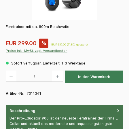
Ferntrainer mit ca. 800m Reichweite
Verkaufspreis:
EUR 299.00
%
Regulärer Preis:
EUR 339.00
(11.8% gespart)
Preise inkl. MwSt. zzgl. Versandkosten
Sofort verfügbar, Lieferzeit: 1-3 Werktage
Produkt Anzahl: Gib den gewünschten Wert ein oder benutze die Schaltfläch
In den Warenkorb
Artikel-Nr.:
7014341
Beschreibung
Der Pro-Educator 900 ist der neueste Ferntrainer der Firma E-
Collar und aktuell das modernste und anpassungsfähigste