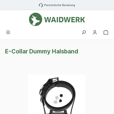
Zum Hauptinhalt springen
Persönliche Beratung
War
E-Collar Dummy Halsband
Bildergalerie überspringen