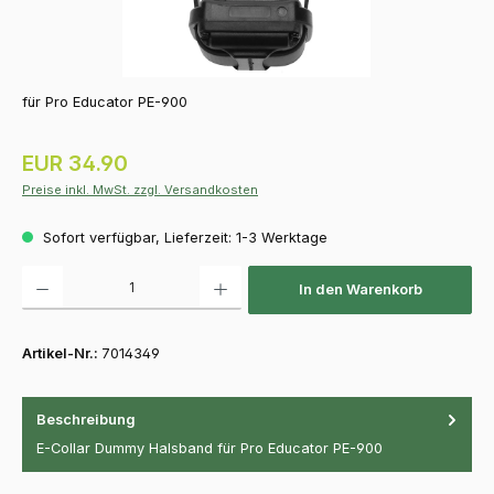
für Pro Educator PE-900
Regulärer Preis:
EUR 34.90
Preise inkl. MwSt. zzgl. Versandkosten
Sofort verfügbar, Lieferzeit: 1-3 Werktage
Produkt Anzahl: Gib den gewünschten Wert ein oder benutze die Schaltfläch
In den Warenkorb
Artikel-Nr.:
7014349
Beschreibung
E-Collar Dummy Halsband für Pro Educator PE-900