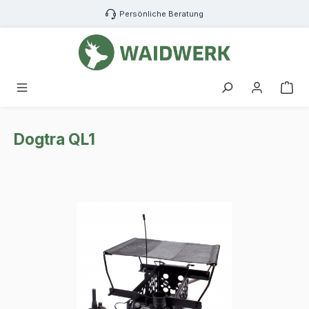
Zum Hauptinhalt springen
Persönliche Beratung
War
Dogtra QL1
Bildergalerie überspringen