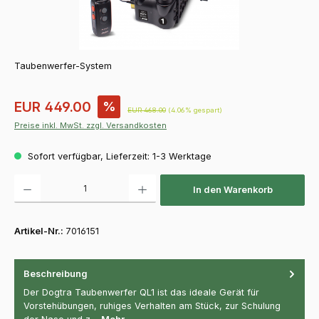
Taubenwerfer-System
Verkaufspreis:
EUR 449.00
%
Regulärer Preis:
EUR 468.00
(4.06% gespart)
Preise inkl. MwSt. zzgl. Versandkosten
Sofort verfügbar, Lieferzeit: 1-3 Werktage
Produkt Anzahl: Gib den gewünschten Wert ein oder benutze die Schaltfläch
In den Warenkorb
Artikel-Nr.:
7016151
Beschreibung
Der Dogtra Taubenwerfer QL1 ist das ideale Gerät für
Vorstehübungen, ruhiges Verhalten am Stück, zur Schulung