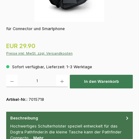
für Connector und Smartphone
Regulärer Preis:
EUR 29.90
Preise inkl. MwSt. zzgl. Versandkosten
Sofort verfügbar, Lieferzeit: 1-3 Werktage
Produkt Anzahl: Gib den gewünschten Wert ein oder benutze die Schaltfläch
In den Warenkorb
Artikel-Nr.:
7015718
Beschreibung
Hochwertiges Schulterholster speziell entwickelt für das
Dogtra Pathfinder.In die kleine Tasche kann der Pathfinder
Connecto…
Mehr