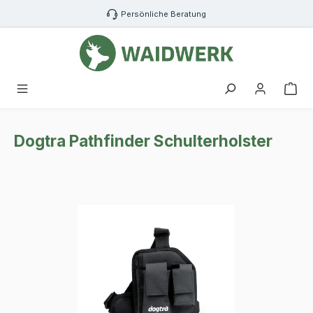
Zum Hauptinhalt springen
Persönliche Beratung
War
Dogtra Pathfinder Schulterholster
Bildergalerie überspringen