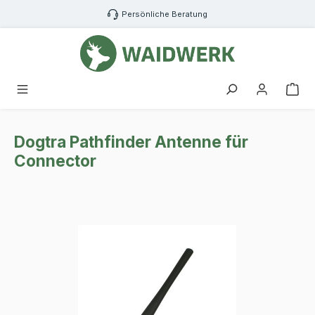
Zum Hauptinhalt springen
Persönliche Beratung
War
Dogtra Pathfinder Antenne für
Connector
Bildergalerie überspringen