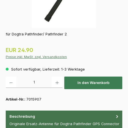
für Dogtra Pathfinder/ Pathfinder 2
Regulärer Preis:
EUR 24.90
Preise inkl. MwSt. zzgl. Versandkosten
Sofort verfügbar, Lieferzeit: 1-3 Werktage
Produkt Anzahl: Gib den gewünschten Wert ein oder benutze die Schaltfläch
In den Warenkorb
Artikel-Nr.:
7015907
Beschreibung
Originale Ersatz-Antenne für Dogtra Pathfinder GPS Connector