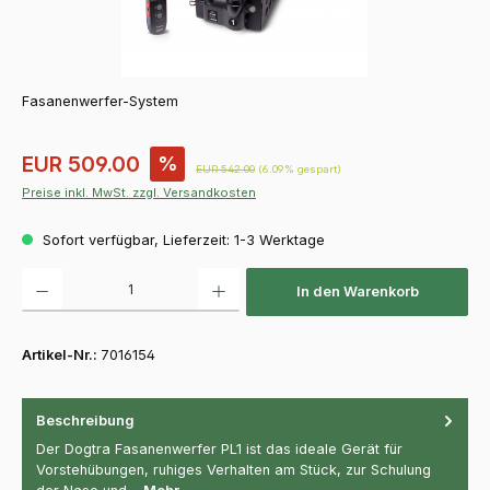
Fasanenwerfer-System
Verkaufspreis:
EUR 509.00
%
Regulärer Preis:
EUR 542.00
(6.09% gespart)
Preise inkl. MwSt. zzgl. Versandkosten
Sofort verfügbar, Lieferzeit: 1-3 Werktage
Produkt Anzahl: Gib den gewünschten Wert ein oder benutze die Schaltfläch
In den Warenkorb
Artikel-Nr.:
7016154
Beschreibung
Der Dogtra Fasanenwerfer PL1 ist das ideale Gerät für
Vorstehübungen, ruhiges Verhalten am Stück, zur Schulung