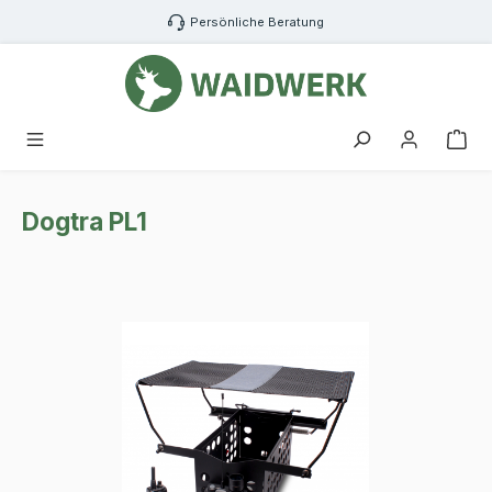
Zum Hauptinhalt springen
Persönliche Beratung
War
Dogtra PL1
Bildergalerie überspringen