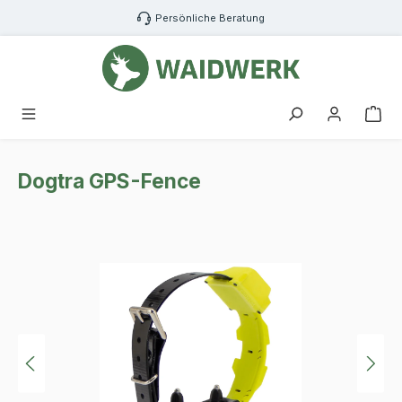
Zum Hauptinhalt springen
Persönliche Beratung
War
Dogtra GPS-Fence
Bildergalerie überspringen