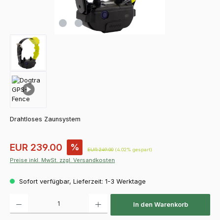
Drahtloses Zaunsystem
Verkaufspreis:
EUR 239.00
%
Regulärer Preis:
EUR 249.00
(4.02% gespart)
Preise inkl. MwSt. zzgl. Versandkosten
Sofort verfügbar, Lieferzeit: 1-3 Werktage
Produkt Anzahl: Gib den gewünschten Wert ein oder benutze die Schaltfläch
In den Warenkorb