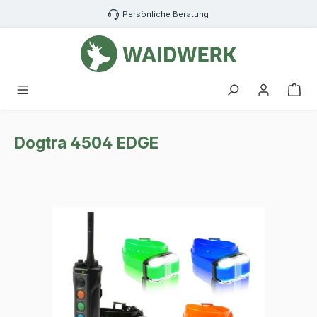
Zum Hauptinhalt springen
Persönliche Beratung
War
Dogtra 4504 EDGE
Bildergalerie überspringen