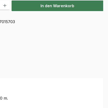
l: Gib den gewünschten Wert ein oder benutze die Schaltflächen u
In den Warenkorb
7015703
00 m.