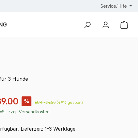
Service/Hilfe
NG
Ware
 für 3 Hunde
is:
9.00
%
Regulärer Preis:
EUR 724.50
(4.9% gespart)
MwSt. zzgl. Versandkosten
fügbar, Lieferzeit: 1-3 Werktage