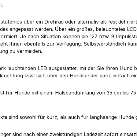
t.
tufenlos über ein Drehrad oder alternativ als fest definie
s angepasst werden. Über ein großes, beleuchtetes LCD Dis
rmiert. Je nach Situation können die 127 bzw. 8 Impulsstu
steht Ihnen ebenfalls zur Verfügung. Selbstverständlich k
ung zu vermeiden.
ark leuchtenden LED ausgestattet, mit der Sie Ihren Hund
leuchtung lässt sich über den Handsender ganz einfach ei
, ist für Hunde mit einem Halsbandumfang von 35 cm bis 75
akte sind sowohl für kurz, als auch für langhaarige Hunde 
 sind nach einer zweistündigen Ladezeit sofort einsatzber