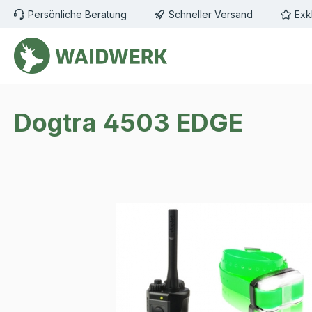
Persönliche Beratung
Schneller Versand
Exk
m Hauptinhalt springen
Zur Suche springen
Zur Hauptnavigation springen
Dogtra 4503 EDGE
Bildergalerie überspringen