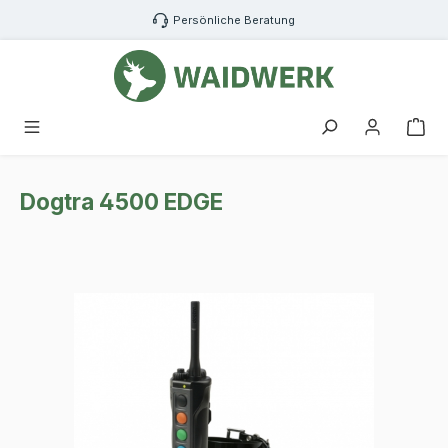
Zum Hauptinhalt springen
Persönliche Beratung
War
Dogtra 4500 EDGE
Bildergalerie überspringen