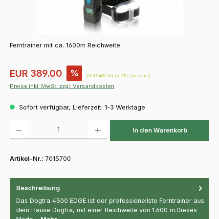
Ferntrainer mit ca. 1600m Reichweite
Verkaufspreis:
EUR 389.00
%
Regulärer Preis:
EUR 409.50
(5.01% gespart)
Preise inkl. MwSt. zzgl. Versandkosten
Sofort verfügbar, Lieferzeit: 1-3 Werktage
Produkt Anzahl: Gib den gewünschten Wert ein oder benutze die Schaltfläch
In den Warenkorb
Artikel-Nr.:
7015700
Beschreibung
Das Dogtra 4500 EDGE ist der professionellste Ferntrainer aus
dem Hause Dogtra, mit einer Reichweite von 1.600 m.Dieses