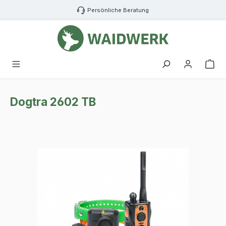
Zum Hauptinhalt springen
Persönliche Beratung
War
Dogtra 2602 TB
Bildergalerie überspringen