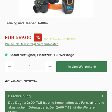
Training und Beeper, 1600m
Verkaufspreis:
EUR 569.00
%
Regulärer Preis:
EUR 618.00
(7.93% gespart)
Preise inkl. MwSt. zzgl. Versandkosten
Sofort verfügbar, Lieferzeit: 1-3 Werktage
Produkt Anzahl: Gib den gewünschten Wert ein oder benutze die Schaltfläch
In den Warenkorb
Artikel-Nr.:
7028236
Beschreibung
Das Dogtra 2600 T&B ist eine Kombination aus Ferntrainer und
akustischem Ortungsgerät.Der 2600 T&B ist die Weiterent…